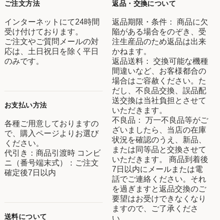
ご注文方法
返品・交換について
インターネットにて24時間
返品期限・条件： 商品に欠
受け付けております。
陥がある場合をのぞき、受
ご注文やご質問メールの対
注生産品のため返品は出来
応は、土日祝日を除く平日
かねます。
のみです。
返品送料： 交換可能な機種
間違いなど、お客様都合の
場合はご容赦ください。た
だし、不良品交換、誤品配
送交換は当社負担とさせて
お支払い方法
いただきます。
不良品： 万一不良品等がご
各種ご用意しておりますの
ざいましたら、当店の在庫
で、購入ページよりお選び
状況を確認のうえ、新品、
ください。
または同等品と交換させて
代引き：商品引渡時 コンビ
いただきます。 商品到着後
ニ（番号端末式）：ご注文
7日以内にメールまたは電
確定後7日以内
話でご連絡ください。それ
を過ぎますと返品交換のご
要望はお受けできなくなり
ますので、ご了承くださ
送料について
い。