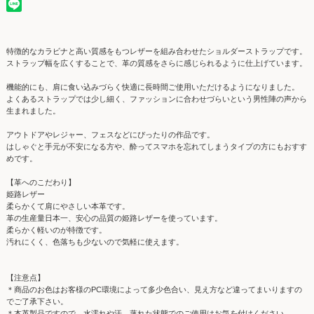
特徴的なカラビナと高い質感をもつレザーを組み合わせたショルダーストラップです。
ストラップ幅を広くすることで、革の質感をさらに感じられるように仕上げています。
機能的にも、肩に食い込みづらく快適に長時間ご使用いただけるようになりました。
よくあるストラップでは少し細く、ファッションに合わせづらいという男性陣の声から
生まれました。
アウトドアやレジャー、フェスなどにぴったりの作品です。
はしゃぐと手元が不安になる方や、酔ってスマホを忘れてしまうタイプの方にもおすす
めです。
【革へのこだわり】
姫路レザー
柔らかくて肩にやさしい本革です。
革の生産量日本一、安心の品質の姫路レザーを使っています。
柔らかく軽いのが特徴です。
汚れにくく、色落ちも少ないので気軽に使えます。
【注意点】
＊商品のお色はお客様のPC環境によって多少色合い、見え方など違ってまいりますの
でご了承下さい。
＊本革製品ですので、水濡れや汗、蒸れた状態でのご使用はお気を付けください。