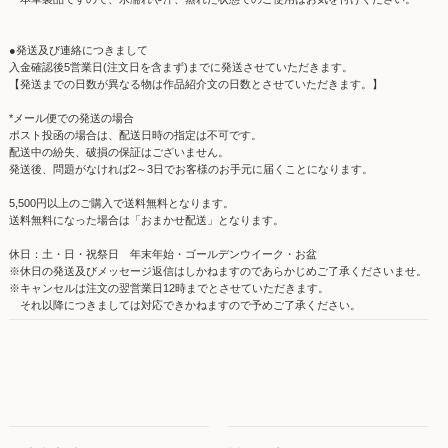
●発送及び連絡につきまして
入金確認後5営業日(注文日を含まず)までに発送させていただきます。
【発送までの日数が異なる物は作品紹介文の日数とさせていただきます。】
*メール便での発送の場合
ポスト投函の場合は、配送日時の指定は不可です。
配送中の紛失、破損の保証はございません。
発送後、問題がなければ2～3日でお客様のお手元に届くことになります。
5,500円以上のご購入で送料無料となります。
送料無料になった場合は「おまかせ配送」となります。
休日：土・日・祝祭日 年末年始・ゴールデンウイーク・お盆
※休日の発送及びメッセージ返信はしかねますのであらかじめご了承くださいませ。
※キャンセルは注文の翌営業日12時までとさせていただきます。
それ以降につきましては対応できかねますので予めご了承ください。