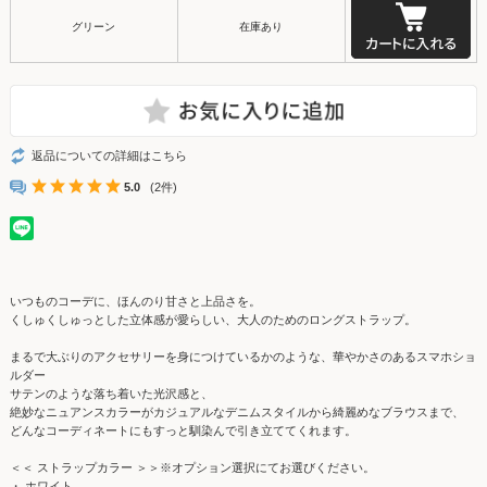
グリーン
在庫あり
返品についての詳細はこちら
5.0
(2件)
いつものコーデに、ほんのり甘さと上品さを。
くしゅくしゅっとした立体感が愛らしい、大人のためのロングストラップ。
まるで大ぶりのアクセサリーを身につけているかのような、華やかさのあるスマホショ
ルダー
サテンのような落ち着いた光沢感と、
絶妙なニュアンスカラーがカジュアルなデニムスタイルから綺麗めなブラウスまで、
どんなコーディネートにもすっと馴染んで引き立ててくれます。
＜＜ ストラップカラー ＞＞※オプション選択にてお選びください。
・ ホワイト