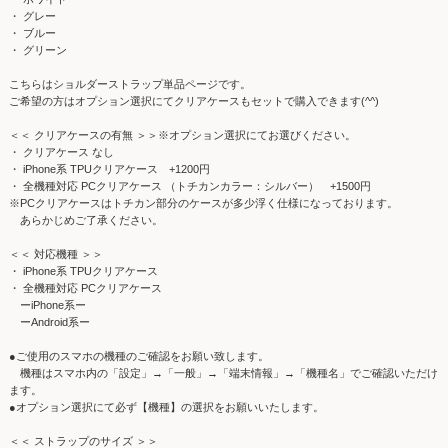
・ グレー
・ ブルー
・ グリーン
こちらはショルダーストラップ単品ページです。
ご希望の方はオプション選択にてクリアケースもセットで購入できます(^^)
＜＜ クリアケースの有無 ＞＞※オプション選択にてお選びください。
・ クリアケース なし
・ iPhone系 TPUクリアケース +1200円
・ 全機種対応 PCクリアケース （トチカンカラー：シルバー） +1500円
※PCクリアケースはトチカン部分のケースが多少浮く仕様になっております。
あらかじめご了承ください。
＜＜ 対応機種 ＞＞
・ iPhone系 TPUクリアケース
・ 全機種対応 PCクリアケース
ーiPhone系ー
ーAndroid系ー
●ご使用のスマホの機種のご確認をお願い致します。
機種はスマホ内の「設定」→「一般」→「端末情報」→「機種名」でご確認いただけ
ます。
●オプション選択にて必ず【機種】の選択をお願いいたします。
＜＜ ストラップのサイズ ＞＞