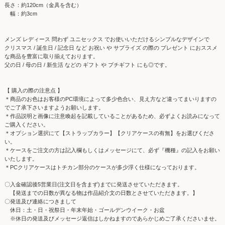
長さ：約120cm（金具を含む）
幅：約3cm
メンズ レディース 問わず ユニセックス でお使いいただけるシンプルなデザインで
クリスマス / 誕生日 / 記念日 など お祝い や サプライズ の際の プレゼント におススメ
な商品を豊富に取り揃えております。
父の日 / 母の日 / 新生活 などの ギフト や プチギフト にも◎です。
【 購入の際の注意点 】
＊商品のお色はお客様のPC環境によって多少色合い、見え方など違ってまいりますの
でご了承下さいますようお願いします。
＊作品説明と画像に注意喚起を記載していることがあるため、必ずよくお読みになって
ご購入ください。
＊オプション選択にて【ストラップカラー】【クリアケースの有無】をお選びくださ
い。
＊ケースをご注文の方は記入欄もしくはメッセージにて、必ず『機種』の記入をお願い
いたします。
＊PCクリアケースはトチカン部分のケースが多少浮く仕様になっております。
〇入金確認後5営業日(注文日を含まず)までに発送させていただきます。
【発送までの日数が異なる物は作品紹介文の日数とさせていただきます。】
〇発送及び連絡につきまして
休日：土・日・祝祭日・年末年始・ゴールデンウイーク・お盆
※休日の発送及びメッセージ返信はしかねますのであらかじめご了承くださいませ。