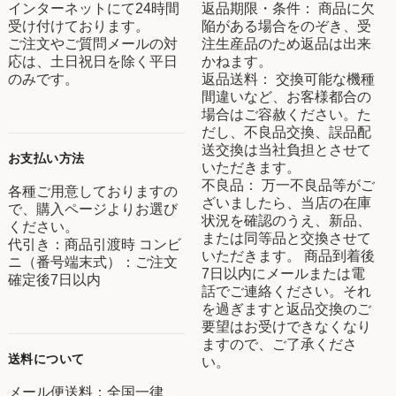
インターネットにて24時間
返品期限・条件： 商品に欠
受け付けております。
陥がある場合をのぞき、受
ご注文やご質問メールの対
注生産品のため返品は出来
応は、土日祝日を除く平日
かねます。
のみです。
返品送料： 交換可能な機種
間違いなど、お客様都合の
場合はご容赦ください。た
だし、不良品交換、誤品配
送交換は当社負担とさせて
お支払い方法
いただきます。
不良品： 万一不良品等がご
各種ご用意しておりますの
ざいましたら、当店の在庫
で、購入ページよりお選び
状況を確認のうえ、新品、
ください。
または同等品と交換させて
代引き：商品引渡時 コンビ
いただきます。 商品到着後
ニ（番号端末式）：ご注文
7日以内にメールまたは電
確定後7日以内
話でご連絡ください。それ
を過ぎますと返品交換のご
要望はお受けできなくなり
ますので、ご了承くださ
送料について
い。
メール便送料：全国一律