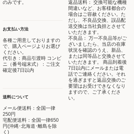
のみです。
返品送料： 交換可能な機種
間違いなど、お客様都合の
場合はご容赦ください。た
だし、不良品交換、誤品配
送交換は当社負担とさせて
お支払い方法
いただきます。
不良品： 万一不良品等がご
各種ご用意しておりますの
ざいましたら、当店の在庫
で、購入ページよりお選び
状況を確認のうえ、新品、
ください。
または同等品と交換させて
代引き：商品引渡時 コンビ
いただきます。 商品到着後
ニ（番号端末式）：ご注文
7日以内にメールまたは電
確定後7日以内
話でご連絡ください。それ
を過ぎますと返品交換のご
要望はお受けできなくなり
ますので、ご了承くださ
送料について
い。
メール便送料：全国一律
250円
宅配便送料：全国一律650
円(沖縄･北海道･離島を除
く)