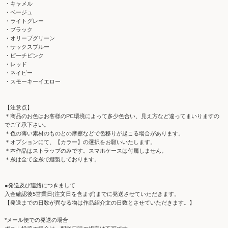
・キャメル
・ベージュ
・ライトグレー
・ブラック
・オリーブグリーン
・サックスブルー
・ピーチピンク
・レッド
・ネイビー
・スモーキーイエロー
【注意点】
＊商品のお色はお客様のPC環境によって多少色合い、見え方など違ってまいりますの
でご了承下さい。
＊色の薄い素材のものとの摩擦などで色移りが起こる場合があります。
＊オプションにて、【カラー】の選択をお願いいたします。
＊本作品はストラップのみです。スマホケースは付属しません。
＊糸は全て金糸で縫製しております。
●発送及び連絡につきまして
入金確認後5営業日(注文日を含まず)までに発送させていただきます。
【発送までの日数が異なる物は作品紹介文の日数とさせていただきます。】
*メール便での発送の場合