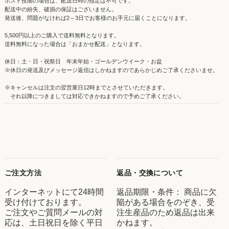
ポスト投函の場合は、配送日時の指定は不可です。
配送中の紛失、破損の保証はございません。
発送後、問題がなければ2～3日でお客様のお手元に届くことになります。
5,500円以上のご購入で送料無料となります。
送料無料になった場合は「おまかせ配送」となります。
休日：土・日・祝祭日 年末年始・ゴールデンウイーク・お盆
※休日の発送及びメッセージ返信はしかねますのであらかじめご了承くださいませ。
※キャンセルは注文の翌営業日12時までとさせていただきます。
それ以降につきましては対応できかねますので予めご了承ください。
ご注文方法
返品・交換について
インターネットにて24時間
返品期限・条件： 商品に欠
受け付けております。
陥がある場合をのぞき、受
ご注文やご質問メールの対
注生産品のため返品は出来
応は、土日祝日を除く平日
かねます。