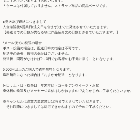
でご了承下さいますようお願いします。
＊ケースは付属しておりません。ストラップ単品の商品ページです。
●発送及び連絡につきまして
入金確認後5営業日(注文日を含まず)までに発送させていただきます。
【発送までの日数が異なる物は作品紹介文の日数とさせていただきます。】
*メール便での発送の場合
ポスト投函の場合は、配送日時の指定は不可です。
配送中の紛失、破損の保証はございません。
発送後、問題がなければ2～3日でお客様のお手元に届くことになります。
5,500円以上のご購入で送料無料となります。
送料無料になった場合は「おまかせ配送」となります。
休日：土・日・祝祭日 年末年始・ゴールデンウイーク・お盆
※休日の発送及びメッセージ返信はしかねますのであらかじめご了承くださいませ。
※キャンセルは注文の翌営業日12時までとさせていただきます。
それ以降につきましては対応できかねますので予めご了承ください。