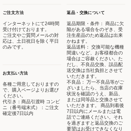
ご注文方法
返品・交換について
インターネットにて24時間
返品期限・条件： 商品に欠
受け付けております。
陥がある場合をのぞき、受
ご注文やご質問メールの対
注生産品のため返品は出来
応は、土日祝日を除く平日
かねます。
のみです。
返品送料： 交換可能な機種
間違いなど、お客様都合の
場合はご容赦ください。た
だし、不良品交換、誤品配
送交換は当社負担とさせて
お支払い方法
いただきます。
不良品： 万一不良品等がご
各種ご用意しておりますの
ざいましたら、当店の在庫
で、購入ページよりお選び
状況を確認のうえ、新品、
ください。
または同等品と交換させて
代引き：商品引渡時 コンビ
いただきます。 商品到着後
ニ（番号端末式）：ご注文
7日以内にメールまたは電
確定後7日以内
話でご連絡ください。それ
を過ぎますと返品交換のご
要望はお受けできなくなり