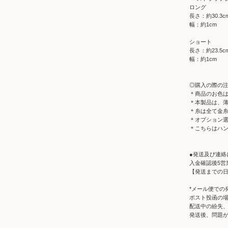
ロング
長さ：約30.3
幅：約1cm
ショート
長さ：約23.5
幅：約1cm
◎購入の際の
＊商品のお色
＊本製品は、
＊糸は全て金
＊オプション
＊こちらはハ
●発送及び連絡
入金確認後5営
【発送までの
*メール便での
ポスト投函の
配送中の紛失
発送後、問題が