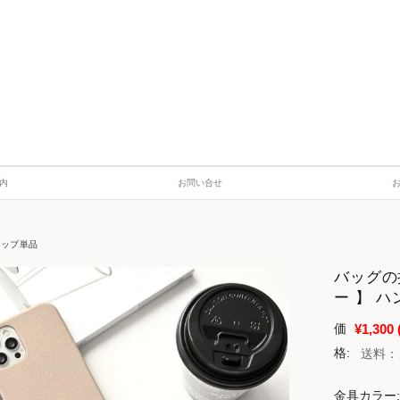
内
お問い合せ
ラップ単品
バッグの
ー 】 ハ
¥1,300
価
格:
送料：
金具カラー: