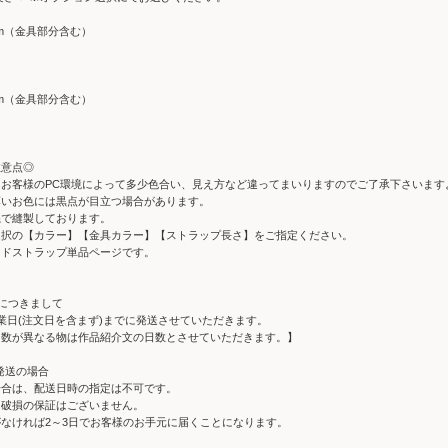
cm（金具部分含む）
cm（金具部分含む）
注意点◎
はお客様のPC環境によって多少色合い、見え方など違ってまいりますのでご了承下さいます
薄いお色には黒点が目立つ場合があります。
糸で縫製しております。
選択の【カラー】【金具カラー】【ストラップ長さ】をご指定ください。
ンドストラップ単品ページです。
につきまして
業日(注文日を含まず)までに発送させていただきます。
日数が異なる物は作品紹介文の日数とさせていただきます。】
発送の場合
場合は、配送日時の指定は不可です。
、破損の保証はございません。
なければ2～3日でお客様のお手元に届くことになります。