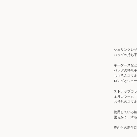
シュリンクレ
バッグの持ち
キーケースな
バッグの持ち
もちろんスマ
ロングとショー
ストラップカラ
金具カラーも
お持ちのスマ
使用している
柔らかく、滑
春からの新生