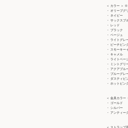
＜ カラー ＞
・ オリーブグ
・ ネイビー
・ サックスブ
・ レッド
・ ブラック
・ ベージュ
・ ライトグレ
・ ピーチピン
・ スモーキー
・ キャメル
・ ライトベー
・ ミントグリ
・ アクアブル
・ ブルーグレ
・ ダスティピ
・ ホットピン
＜ 金具カラー
・ ゴールド
・ シルバー
・ アンティー
＜ ストラップ