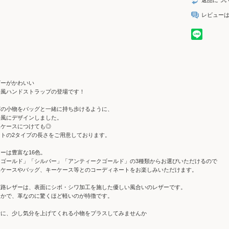
返品につ
レビュー
ザーがかわいい
手風ハンドストラップの登場です！
どの小物をバッグと一緒に持ち歩けるように、
手風にデザインしました。
ホケースにつけても◎
トの2タイプの長さをご用意しております。
ーは豊富な16色。
「ゴールド」「シルバー」「アンティークゴールド」の3種類からお選びいただけるので
ホケースやバッグ、キーケース等とのコーディネートをお楽しみいただけます。
姫路レザーは、表面にシボ・シワ加工を施した優しい風合いのレザーです。
らかで、革なのに驚くほど軽いのが特徴です。
活に、少し気分を上げてくれる小物をプラスしてみませんか