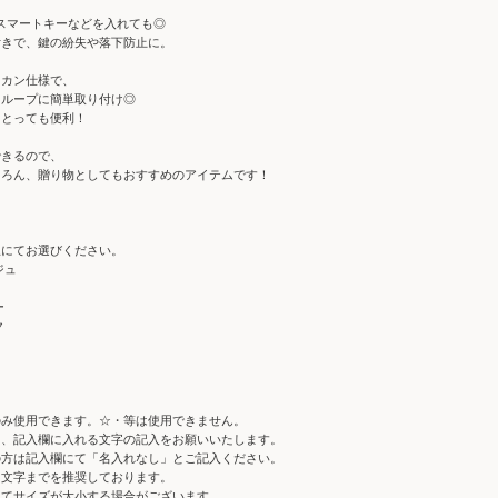
外にスマートキーなどを入れても◎
付きで、鍵の紛失や落下防止に。
スカン仕様で、
トループに簡単取り付け◎
にとっても便利！
できるので、
ちろん、贈り物としてもおすすめのアイテムです！
択にてお選びください。
ジュ
ー
ク
のみ使用できます。☆・等は使用できません。
に、記入欄に入れる文字の記入をお願いいたします。
方は記入欄にて「名入れなし」とご記入ください。
８文字までを推奨しております。
ってサイズが大小する場合がございます。