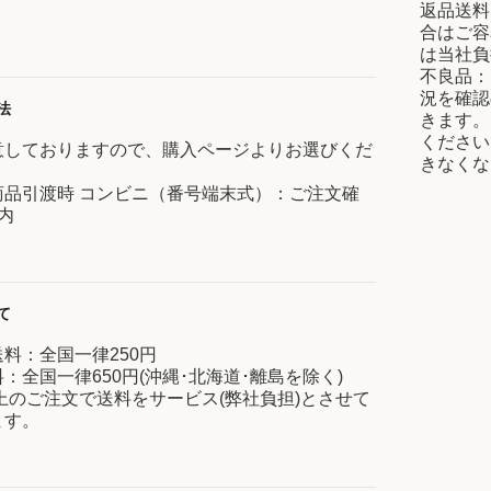
返品送料
合はご容
は当社負
不良品：
況を確認
法
きます。
ください
意しておりますので、購入ページよりお選びくだ
きなくな
商品引渡時 コンビニ（番号端末式）：ご注文確
内
て
料：全国一律250円
：全国一律650円(沖縄･北海道･離島を除く)
以上のご注文で送料をサービス(弊社負担)とさせて
ます。