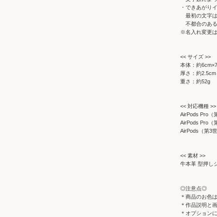
・できあがり
最初の文字は
不都合のある
※名入れ変更
<< サイズ >>
本体：約6cm×7
厚さ：約2.5cm
重さ：約52g
<< 対応機種 >>
AirPods Pr
AirPods Pr
AirPods（第
<< 素材 >>
牛本革 型押し
◎注意点◎
＊商品のお色
＊作品説明と
＊オプション