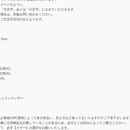
イメージのように、
『大文字』あとは『小文字』にさせていただきます。
場合は、別途お問い合わせください。
はご注文日当日のみとなります。
.5cm
o（第1世代）
o（第2世代）
3世代）
シュリンクレザー
はお客様のPC環境によって多少色合い、見え方など違ってまいりますのでご了承下さいます
画像に注意喚起を記載していることがあるため、必ずよくお読みになってご購入ください。
にて、必ず【カラー】の選択をお願いいたします。