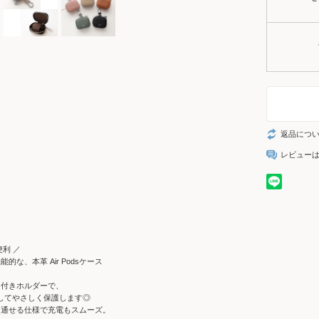
返品につ
レビュー
便利 ／
的な、本革 Air Podsケース
ド付きホルダーで、
固定してやさしく保護します◎
も通せる仕様で充電もスムーズ。