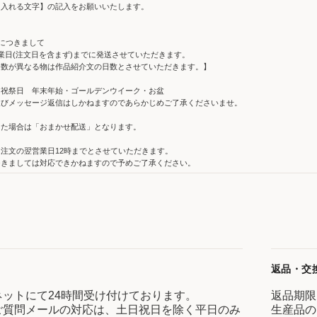
【入れる文字】の記入をお願いいたします。
につきまして
業日(注文日を含まず)までに発送させていただきます。
日数が異なる物は作品紹介文の日数とさせていただきます。】
・祝祭日 年末年始・ゴールデンウイーク・お盆
及びメッセージ返信はしかねますのであらかじめご了承くださいませ。
った場合は「おまかせ配送」となります。
注文の翌営業日12時までとさせていただきます。
きましては対応できかねますので予めご了承ください。
返品・交
ネットにて24時間受け付けております。
返品期限
ご質問メールの対応は、土日祝日を除く平日のみ
生産品の