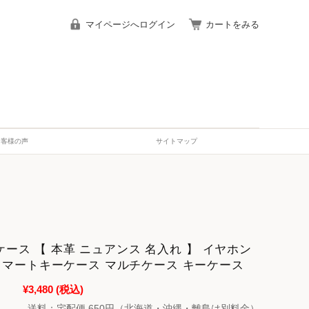
マイページへログイン
カートをみる
お客様の声
サイトマップ
dsケース 【 本革 ニュアンス 名入れ 】 イヤホン
スマートキーケース マルチケース キーケース
¥3,480
(税込)
送料：宅配便 650円（北海道・沖縄・離島は別料金）