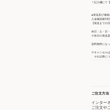
＊記入欄にて
●発送及び連絡
入金確認後5営
【発送までの
休日：土・日
※休日の発送
送料無料にな
※キャンセルは
それ以降につ
ご注文方法
インター
ご注文や