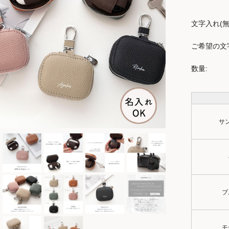
文字入れ(無
ご希望の文字
数量:
サ
ブ
モ