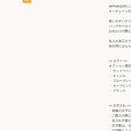
AirPods以
キーチェーン
使いやすいナ
バッグやベル
お出かけの際
名入れ加工が
自分用にはも
<< カラー >>
オプション選
・ サンドベー
・ キャメル
・ ブルーグレ
・ モーブピン
・ ブラック
<< 文字入れ >>
・画像の文字
・ご購入の際
名入れ不要の
・文字数は、
・文字数によ