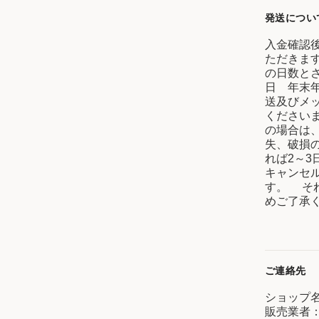
発送につい
入金確認後
ただきま
の日数と
日 年末
送及びメ
ください
の場合は
失、破損
れば2～3
キャンセ
す。 そ
めご了承
ご連絡先
ショップ名
販売業者